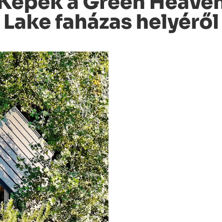
Képek a Green Heave
Lake faházas helyéről