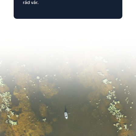
rád vár.
Pergetés,
élményhorgászat?
Akkor Green Heaven
Lake!