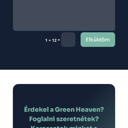
Elküldöm
=
1 + 12
Érdekel a Green Heaven?
Foglalni szeretnétek?