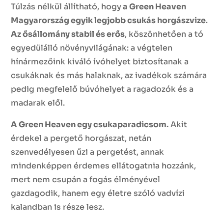
Túlzás nélkül állítható, hogy
a Green Heaven
Magyarország egyik legjobb csukás horgászvize
.
Az ősállomány stabil és erős
, köszönhetően a tó
egyedülálló növényvilágának: a végtelen
hínármezőink kiváló ívóhelyet biztosítanak a
csukáknak és más halaknak, az ivadékok számára
pedig megfelelő búvóhelyet a ragadozók és a
madarak elől.
A Green Heaven egy csukaparadicsom.
Akit
érdekel a pergető horgászat, netán
szenvedélyesen űzi a pergetést, annak
mindenképpen érdemes ellátogatnia hozzánk,
mert nem csupán a fogás élményével
gazdagodik, hanem egy életre szóló vadvízi
kalandban is része lesz.