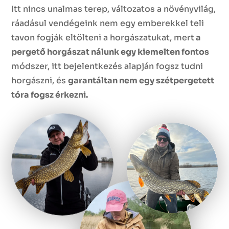
Itt nincs unalmas terep, változatos a növényvilág,
ráadásul vendégeink nem egy emberekkel teli
tavon fogják eltölteni a horgászatukat, mert
a
pergető horgászat nálunk egy kiemelten fontos
módszer, itt bejelentkezés alapján fogsz tudni
horgászni, és
garantáltan nem egy szétpergetett
tóra fogsz érkezni.