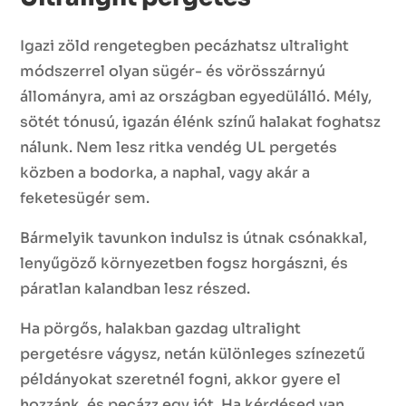
Igazi zöld rengetegben pecázhatsz ultralight
módszerrel olyan sügér- és vörösszárnyú
állományra, ami az országban egyedülálló. Mély,
sötét tónusú, igazán élénk színű halakat foghatsz
nálunk. Nem lesz ritka vendég UL pergetés
közben a bodorka, a naphal, vagy akár a
feketesügér sem.
Bármelyik tavunkon indulsz is útnak csónakkal,
lenyűgöző környezetben fogsz horgászni, és
páratlan kalandban lesz részed.
Ha pörgős, halakban gazdag ultralight
pergetésre vágysz, netán különleges színezetű
példányokat szeretnél fogni, akkor gyere el
hozzánk, és pecázz egy jót. Ha kérdésed van,