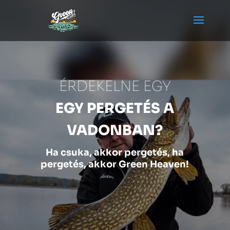
ÉRDEKELNE EGY
EGY PERGETÉS A
VADONBAN?
Ha csuka, akkor pergetés, ha
pergetés, akkor Green Heaven!