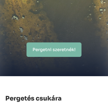
VÁR RÁD KÖZEL 130
HEKTÁRNYI
ÉRINTETLEN VADON
ZALA MEGYÉBEN!
Pergetni szeretnék!
Pergetés csukára