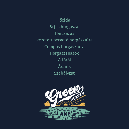
Főoldal
Bojlis horgászat
Harcsázás
Vezetett pergető horgásztúra
Compós horgásztúra
Horgászállások
A tóról
Áraink
Szabályzat