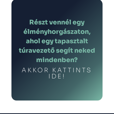
Részt vennél egy
élményhorgászaton,
ahol egy tapasztalt
túravezető segít neked
mindenben?
AKKOR KATTINTS
IDE!