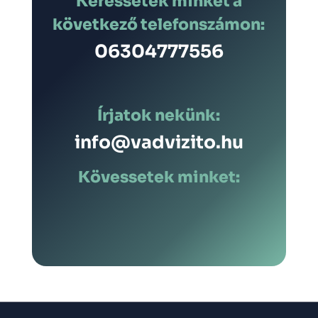
Keressetek minket a
következő telefonszámon:
06304777556
Írjatok nekünk:
info@vadvizito.hu
Kövessetek minket: