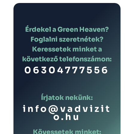
Érdekel a Green Heaven?
Foglalni szeretnétek?
Keressetek minket a
következő telefonszámon:
06304777556
Írjatok nekünk:
info@vadvizit
o.hu
Kövessetek minket: