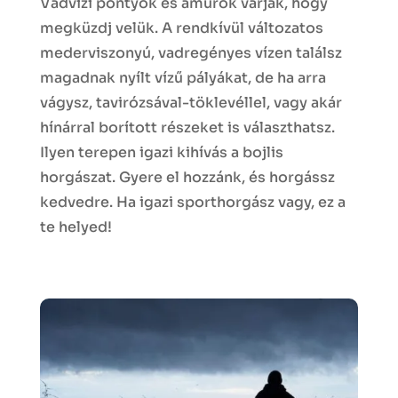
Vadvízi pontyok és amurok várják, hogy
megküzdj velük. A rendkívül változatos
mederviszonyú, vadregényes vízen találsz
magadnak nyílt vízű pályákat, de ha arra
vágysz, tavirózsával-töklevéllel, vagy akár
hínárral borított részeket is választhatsz.
Ilyen terepen igazi kihívás a bojlis
horgászat. Gyere el hozzánk, és horgássz
kedvedre. Ha igazi sporthorgász vagy, ez a
te helyed!