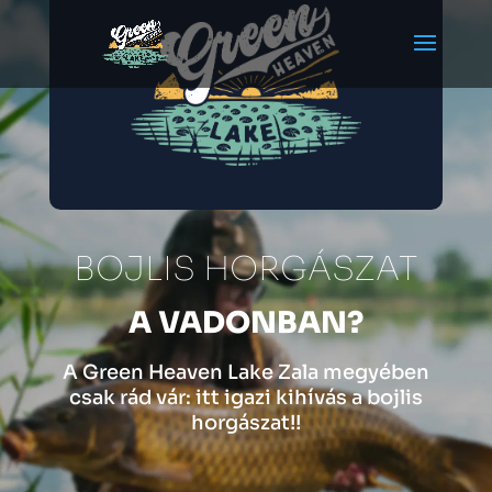
BOJLIS HORGÁSZAT
A VADONBAN?
A Green Heaven Lake Zala megyében
csak rád vár: itt igazi kihívás a bojlis
horgászat!!