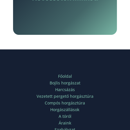
Főoldal
Bojlis horgászat
Harcsázás
Vezetett pergető horgásztúra
Compós horgásztúra
Horgászállások
A tóról
Áraink
Szabályzat