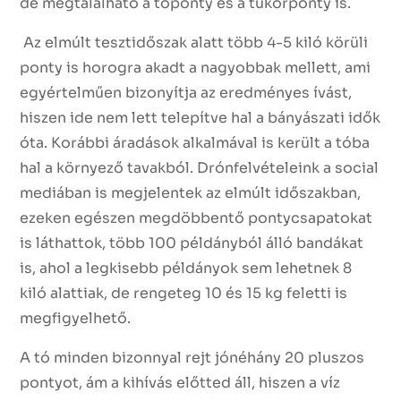
de megtalálható a tőponty és a tükörponty is.
Az elmúlt tesztidőszak alatt több 4-5 kiló körüli
ponty is horogra akadt a nagyobbak mellett, ami
egyértelműen bizonyítja az eredményes ívást,
hiszen ide nem lett telepítve hal a bányászati idők
óta. Korábbi áradások alkalmával is került a tóba
hal a környező tavakból. Drónfelvételeink a social
mediában is megjelentek az elmúlt időszakban,
ezeken egészen megdöbbentő pontycsapatokat
is láthattok, több 100 példányból álló bandákat
is, ahol a legkisebb példányok sem lehetnek 8
kiló alattiak, de rengeteg 10 és 15 kg feletti is
megfigyelhető.
A tó minden bizonnyal rejt jónéhány 20 pluszos
pontyot, ám a kihívás előtted áll, hiszen a víz