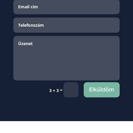
Elküldöm
=
3 + 3