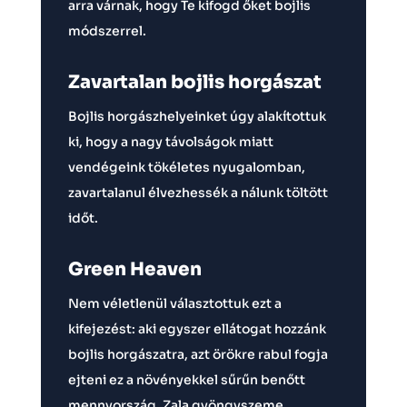
arra várnak, hogy Te kifogd őket bojlis
módszerrel.
Zavartalan bojlis horgászat
Bojlis horgászhelyeinket úgy alakítottuk
ki, hogy a nagy távolságok miatt
vendégeink tökéletes nyugalomban,
zavartalanul élvezhessék a nálunk töltött
időt.
Green Heaven
Nem véletlenül választottuk ezt a
kifejezést: aki egyszer ellátogat hozzánk
bojlis horgászatra, azt örökre rabul fogja
ejteni ez a növényekkel sűrűn benőtt
mennyország, Zala gyöngyszeme.