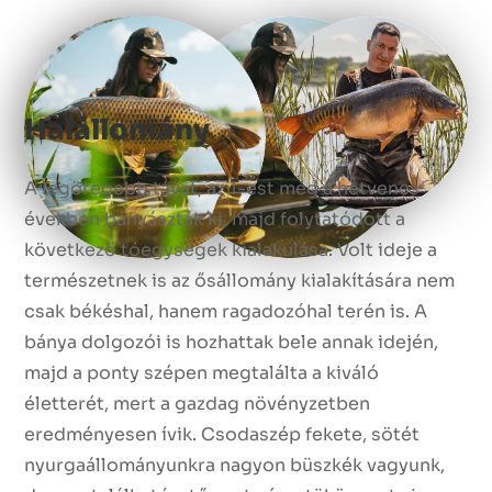
Halállomány
A legöregebb tavat, az 1-est még a hetvenes
években bányászták ki, majd folytatódott a
következő tóegységek kialakulása. Volt ideje a
természetnek is az ősállomány kialakítására nem
csak békéshal, hanem ragadozóhal terén is. A
bánya dolgozói is hozhattak bele annak idején,
majd a ponty szépen megtalálta a kiváló
életterét, mert a gazdag növényzetben
eredményesen ívik. Csodaszép fekete, sötét
nyurgaállományunkra nagyon büszkék vagyunk,