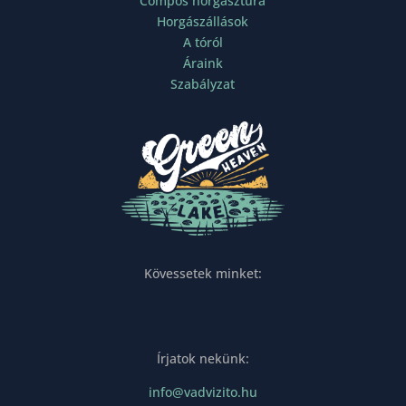
Compós horgásztúra
Horgászállások
A tóról
Áraink
Szabályzat
Kövessetek minket:
Írjatok nekünk:
info@vadvizito.hu